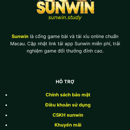
Sunwin
là cổng game bài và tài xỉu online chuẩn
Macau. Cập nhật link tải app Sunwin miễn phí, trải
nghiệm game đổi thưởng đỉnh cao.
HỖ TRỢ
Chính sách bảo mật
Điều khoản sử dụng
CSKH sunwin
Khuyến mãi