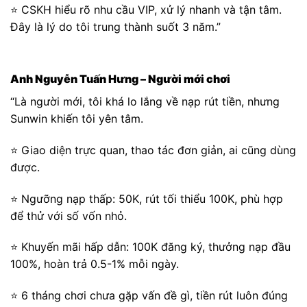
⭐ CSKH hiểu rõ nhu cầu VIP, xử lý nhanh và tận tâm.
Đây là lý do tôi trung thành suốt 3 năm.”
Anh Nguyễn Tuấn Hưng – Người mới chơi
“Là người mới, tôi khá lo lắng về nạp rút tiền, nhưng
Sunwin khiến tôi yên tâm.
⭐ Giao diện trực quan, thao tác đơn giản, ai cũng dùng
được.
⭐ Ngưỡng nạp thấp: 50K, rút tối thiểu 100K, phù hợp
để thử với số vốn nhỏ.
⭐ Khuyến mãi hấp dẫn: 100K đăng ký, thưởng nạp đầu
100%, hoàn trả 0.5-1% mỗi ngày.
⭐ 6 tháng chơi chưa gặp vấn đề gì, tiền rút luôn đúng