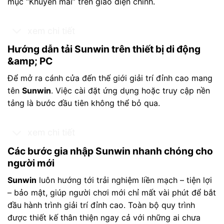
mục “Khuyến mãi” trên giao diện chính.
xem chi tiết
Hướng dẫn tải Sunwin trên thiết bị di động
&amp; PC
Để mở ra cánh cửa đến thế giới giải trí đỉnh cao mang
tên
Sunwin
. Việc cài đặt ứng dụng hoặc truy cập nền
tảng là bước đầu tiên không thể bỏ qua.
xem chi tiết
Các bước gia nhập Sunwin nhanh chóng cho
người mới
Sunwin
luôn hướng tới trải nghiệm liền mạch – tiện lợi
– bảo mật, giúp người chơi mới chỉ mất vài phút để bắt
đầu hành trình giải trí đỉnh cao. Toàn bộ quy trình
được thiết kế thân thiện ngay cả với những ai chưa