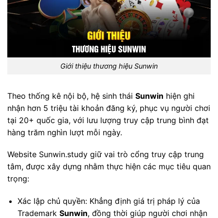
Giới thiệu thương hiệu Sunwin
Theo thống kê nội bộ, hệ sinh thái
Sunwin
hiện ghi
nhận hơn 5 triệu tài khoản đăng ký, phục vụ người chơi
tại 20+ quốc gia, với lưu lượng truy cập trung bình đạt
hàng trăm nghìn lượt mỗi ngày.
Website Sunwin.study giữ vai trò cổng truy cập trung
tâm, được xây dựng nhằm thực hiện các mục tiêu quan
trọng:
Xác lập chủ quyền: Khẳng định giá trị pháp lý của
Trademark
Sunwin
, đồng thời giúp người chơi nhận