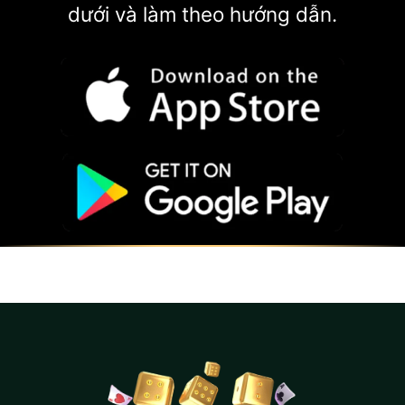
dưới và làm theo hướng dẫn.