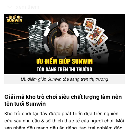
xem thêm
Ưu điểm giúp Sunwin tỏa sáng trên thị trường
Giải mã kho trò chơi siêu chất lượng làm nên
tên tuổi Sunwin
Kho trò chơi tại đây được phát triển dựa trên nghiên
cứu sâu nhu cầu & sở thích thực tế của người chơi. Mỗi
sản phẩm đều mang dấu ấn riêng, tạo trải nghiệm độc