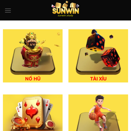
Bỏ
qua
nội
dung
NỔ HŨ
TÀI XỈU