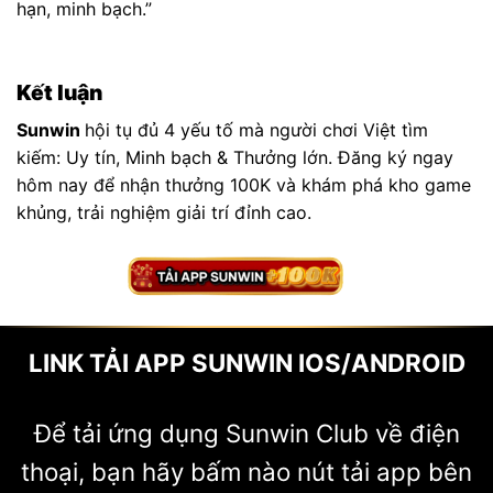
hạn, minh bạch.”
Kết luận
Sunwin
hội tụ đủ 4 yếu tố mà người chơi Việt tìm
kiếm: Uy tín, Minh bạch & Thưởng lớn. Đăng ký ngay
hôm nay để nhận thưởng 100K và khám phá kho game
khủng, trải nghiệm giải trí đỉnh cao.
LINK TẢI APP SUNWIN IOS/ANDROID
Để tải ứng dụng Sunwin Club về điện
thoại, bạn hãy bấm nào nút tải app bên