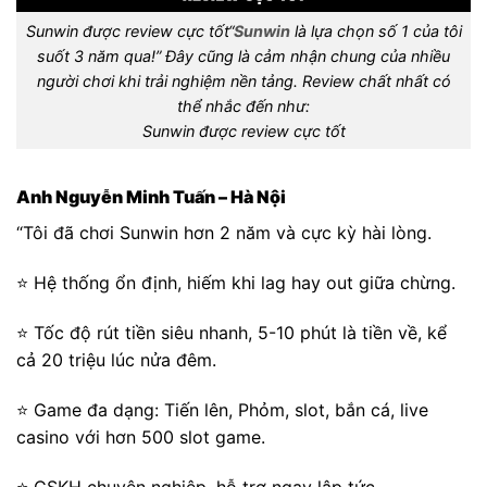
Sunwin được review cực tốt
“
Sunwin
là lựa chọn số 1 của tôi
suốt 3 năm qua!” Đây cũng là cảm nhận chung của nhiều
người chơi khi trải nghiệm nền tảng. Review chất nhất có
thể nhắc đến như:
Sunwin được review cực tốt
Anh Nguyễn Minh Tuấn – Hà Nội
“Tôi đã chơi Sunwin hơn 2 năm và cực kỳ hài lòng.
⭐ Hệ thống ổn định, hiếm khi lag hay out giữa chừng.
⭐ Tốc độ rút tiền siêu nhanh, 5-10 phút là tiền về, kể
cả 20 triệu lúc nửa đêm.
⭐ Game đa dạng: Tiến lên, Phỏm, slot, bắn cá, live
casino với hơn 500 slot game.
⭐ CSKH chuyên nghiệp, hỗ trợ ngay lập tức.