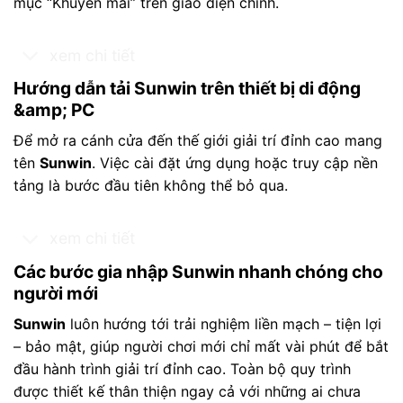
mục “Khuyến mãi” trên giao diện chính.
xem chi tiết
Hướng dẫn tải Sunwin trên thiết bị di động
&amp; PC
Để mở ra cánh cửa đến thế giới giải trí đỉnh cao mang
tên
Sunwin
. Việc cài đặt ứng dụng hoặc truy cập nền
tảng là bước đầu tiên không thể bỏ qua.
xem chi tiết
Các bước gia nhập Sunwin nhanh chóng cho
người mới
Sunwin
luôn hướng tới trải nghiệm liền mạch – tiện lợi
– bảo mật, giúp người chơi mới chỉ mất vài phút để bắt
đầu hành trình giải trí đỉnh cao. Toàn bộ quy trình
được thiết kế thân thiện ngay cả với những ai chưa