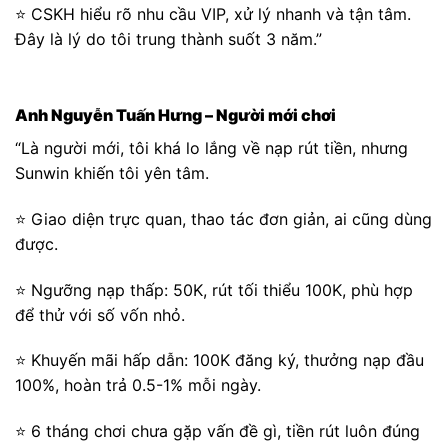
⭐ CSKH hiểu rõ nhu cầu VIP, xử lý nhanh và tận tâm.
Đây là lý do tôi trung thành suốt 3 năm.”
Anh Nguyễn Tuấn Hưng – Người mới chơi
“Là người mới, tôi khá lo lắng về nạp rút tiền, nhưng
Sunwin khiến tôi yên tâm.
⭐ Giao diện trực quan, thao tác đơn giản, ai cũng dùng
được.
⭐ Ngưỡng nạp thấp: 50K, rút tối thiểu 100K, phù hợp
để thử với số vốn nhỏ.
⭐ Khuyến mãi hấp dẫn: 100K đăng ký, thưởng nạp đầu
100%, hoàn trả 0.5-1% mỗi ngày.
⭐ 6 tháng chơi chưa gặp vấn đề gì, tiền rút luôn đúng