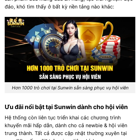
đáo, khó tìm thấy ở bất kỳ nền tảng nào khác:
Hơn 1000 trò chơi tại Sunwin sẵn sàng phục vụ hội viên
Ưu đãi nổi bật tại Sunwin dành cho hội viên
Hệ thống còn liên tục triển khai các chương trình
khuyến mãi hấp dẫn, dành cho cả newbie & hội viên
trung thành. Tất cả được cập nhật thường xuyên tại