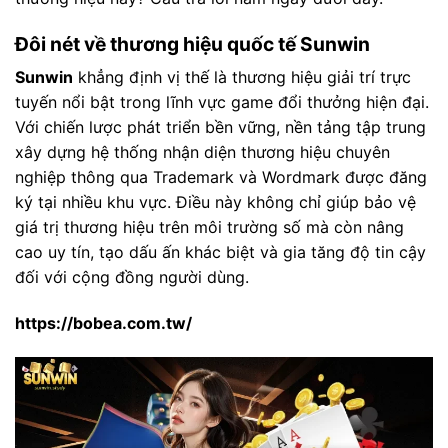
Đôi nét về thương hiệu quốc tế Sunwin
Sunwin
khẳng định vị thế là thương hiệu giải trí trực
tuyến nổi bật trong lĩnh vực game đổi thưởng hiện đại.
Với chiến lược phát triển bền vững, nền tảng tập trung
xây dựng hệ thống nhận diện thương hiệu chuyên
nghiệp thông qua Trademark và Wordmark được đăng
ký tại nhiều khu vực. Điều này không chỉ giúp bảo vệ
giá trị thương hiệu trên môi trường số mà còn nâng
cao uy tín, tạo dấu ấn khác biệt và gia tăng độ tin cậy
đối với cộng đồng người dùng.
https://bobea.com.tw/