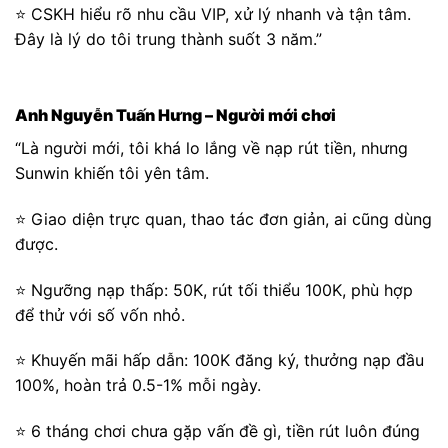
⭐ CSKH hiểu rõ nhu cầu VIP, xử lý nhanh và tận tâm.
Đây là lý do tôi trung thành suốt 3 năm.”
Anh Nguyễn Tuấn Hưng – Người mới chơi
“Là người mới, tôi khá lo lắng về nạp rút tiền, nhưng
Sunwin khiến tôi yên tâm.
⭐ Giao diện trực quan, thao tác đơn giản, ai cũng dùng
được.
⭐ Ngưỡng nạp thấp: 50K, rút tối thiểu 100K, phù hợp
để thử với số vốn nhỏ.
⭐ Khuyến mãi hấp dẫn: 100K đăng ký, thưởng nạp đầu
100%, hoàn trả 0.5-1% mỗi ngày.
⭐ 6 tháng chơi chưa gặp vấn đề gì, tiền rút luôn đúng