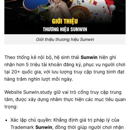
Giới thiệu thương hiệu Sunwin
Theo thống kê nội bộ, hệ sinh thái
Sunwin
hiện ghi
nhận hơn 5 triệu tài khoản đăng ký, phục vụ người chơi
tại 20+ quốc gia, với lưu lượng truy cập trung bình đạt
hàng trăm nghìn lượt mỗi ngày.
Website Sunwin.study giữ vai trò cổng truy cập trung
tâm, được xây dựng nhằm thực hiện các mục tiêu quan
trọng:
Xác lập chủ quyền: Khẳng định giá trị pháp lý của
Trademark
Sunwin
, đồng thời giúp người chơi nhận