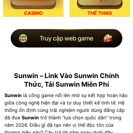
CASINO
THỂ THAO
Sunwin – Link Vào Sunwin Chính
Thức, Tải Sunwin Miễn Phí
Sunwin
là cổng game
nổi lên nhờ sự kết hợp hoàn hảo
giữa công nghệ hiện đại và tư duy thiết kế tinh tế. Hệ
thống ổn định cùng trải nghiệm người dùng đẳng cấp
đã đưa
Sunwin
trở thành “lựa chọn quốc dân” trong
năm 2026. Điều gì đã tạo nên vị thế độc tôn của
thương hiệu này? Câu trả lời nằm ngay dưới đây.