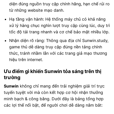
diện đúng nguồn truy cập chính hãng, hạn chế rủi ro
từ những website mạo danh.
Hạ tầng vận hành: Hệ thống máy chủ có khả năng
xử lý hàng chục nghìn lượt truy cập cùng lúc, duy trì
tốc độ tải trang nhanh và cơ chế bảo mật nhiều lớp.
Nhận diện rõ ràng: Thông qua địa chỉ Sunwin.study,
game thủ dễ dàng truy cập đúng nền tảng chính
thức, tránh nhầm lẫn với các trang giả mạo thương
hiệu trên internet.
Ưu điểm gì khiến Sunwin tỏa sáng trên thị
trường
Sunwin
không chỉ mang đến trải nghiệm giải trí trực
tuyến tuyệt vời mà còn kết hợp cơ hội nhận thưởng
minh bạch & công bằng. Dưới đây là bảng tổng hợp
các lợi thế nổi bật, để người chơi dễ dàng nắm bắt: