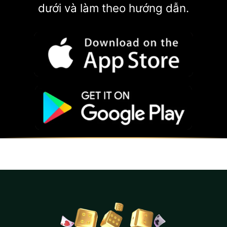
dưới và làm theo hướng dẫn.