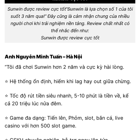
Sunwin được review cực tốt
“
Sunwin
là lựa chọn số 1 của tôi
suốt 3 năm qua!” Đây cũng là cảm nhận chung của nhiều
người chơi khi trải nghiệm nền tảng. Review chất nhất có
thể nhắc đến như:
Sunwin được review cực tốt
Anh Nguyễn Minh Tuấn – Hà Nội
“Tôi đã chơi Sunwin hơn 2 năm và cực kỳ hài lòng.
⭐ Hệ thống ổn định, hiếm khi lag hay out giữa chừng.
⭐ Tốc độ rút tiền siêu nhanh, 5-10 phút là tiền về, kể
cả 20 triệu lúc nửa đêm.
⭐ Game đa dạng: Tiến lên, Phỏm, slot, bắn cá, live
casino với hơn 500 slot game.
⭐ CSKH chuyên nghiệp, hỗ trợ ngay lập tức.