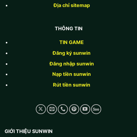
Địa chỉ sitemap
THÔNG TIN
TIN GAME
Đăng ký sunwin
Đăng nhập sunwin
Nạp tiền sunwin
Rút tiền sunwin
GIỚI THIỆU SUNWIN