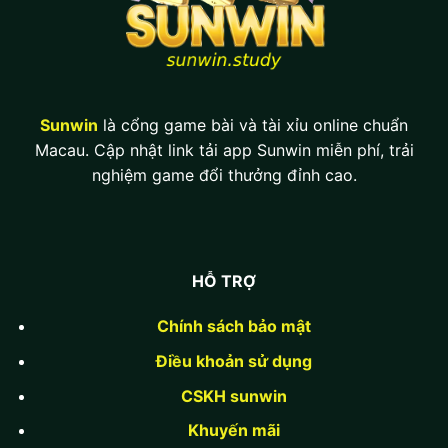
Sunwin
là cổng game bài và tài xỉu online chuẩn
Macau. Cập nhật link tải app Sunwin miễn phí, trải
nghiệm game đổi thưởng đỉnh cao.
HỖ TRỢ
Chính sách bảo mật
Điều khoản sử dụng
CSKH sunwin
Khuyến mãi