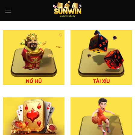
Bỏ
qua
nội
dung
NỔ HŨ
TÀI XỈU