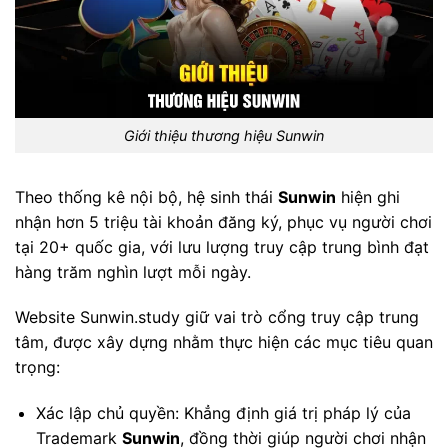
Giới thiệu thương hiệu Sunwin
Theo thống kê nội bộ, hệ sinh thái
Sunwin
hiện ghi
nhận hơn 5 triệu tài khoản đăng ký, phục vụ người chơi
tại 20+ quốc gia, với lưu lượng truy cập trung bình đạt
hàng trăm nghìn lượt mỗi ngày.
Website Sunwin.study giữ vai trò cổng truy cập trung
tâm, được xây dựng nhằm thực hiện các mục tiêu quan
trọng:
Xác lập chủ quyền: Khẳng định giá trị pháp lý của
Trademark
Sunwin
, đồng thời giúp người chơi nhận